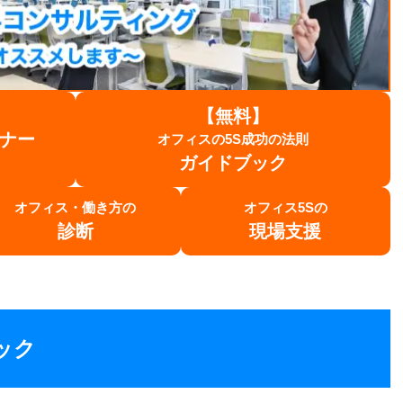
【無料】
ナー
オフィスの5S成功の法則
ガイドブック
オフィス・働き方の
オフィス5Sの
診断
現場支援
ック