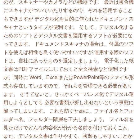
のが、スキャナーやカメラなどの機器です。 最近は複合機
にスキャナがついていたりするので、それを活用すること
もできますが デジタル化を目的に作られたドキュメントス
キャナというタイプが便利です。 そして、デジタル化する
ためのソフトとデジタル文書を運用するソフトが必要にな
ってきます。 ドキュメントスキャナの場合は、付属のソフ
トを使えば相性も良く使いやすいですが 運用する際のソフ
トは、自社にあったものを選定しましょう。 電子化した紙
文書はPDFファイルにしておくと全文検索など便利です
が、同時に Word、ExcelまたはPowerPoint等のファイル形
式も存在していますので、それらを管理できる必要があり
ます。 そうでないと、せっかくペーパレス化でデジタル運
用しようとしても 必要な書類が探し出せないという事態に
陥ってしまいます。 これを防ぐために、ファイル名とフォ
ルダー名、フォルダー階層を工夫しましょう。 フィル名を
見ただけでどんな内容化が分かる名前を付けておくこと。
また、デジタル文書は作りやすく、複製もしやすいことか